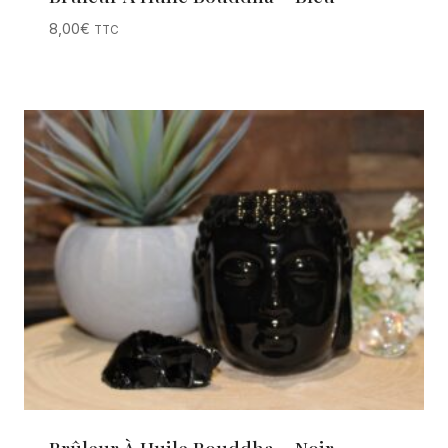
8,00
€
TTC
Brûleur À Huile Bouddha – Noir