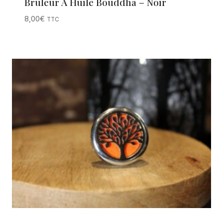
Brûleur À Huile Bouddha – Noir
8,00
€
TTC