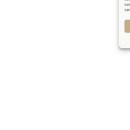
con
car