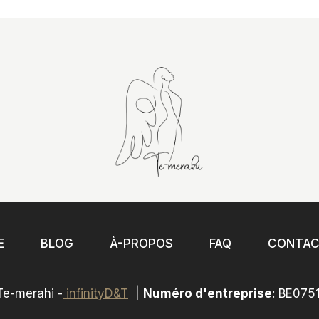
E
BLOG
À-PROPOS
FAQ
CONTA
e-merahi -
infinityD&T
|
Numéro d'entreprise
: BE075