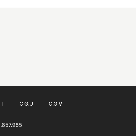
CT
C.G.U
C.G.V
1.857.985