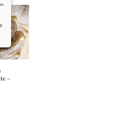
nes
S
s
te –