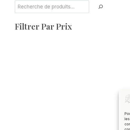
Rechercher
Filtrer Par Prix
Pou
les
con
com