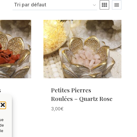
s
Petites Pierres
e –
Roulées – Quartz Rose
3,00
€
que
 de
le