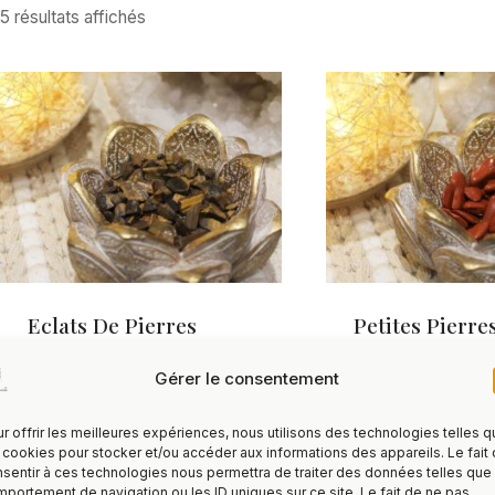
5 résultats affichés
Eclats De Pierres
Petites Pierre
Précieuses D’oeil De
Roulées – Jasp
Gérer le consentement
Tigre
Rouge
1,00
€
1,00
€
TTC
r offrir les meilleures expériences, nous utilisons des technologies telles 
 cookies pour stocker et/ou accéder aux informations des appareils. Le fait
sentir à ces technologies nous permettra de traiter des données telles que 
portement de navigation ou les ID uniques sur ce site. Le fait de ne pas