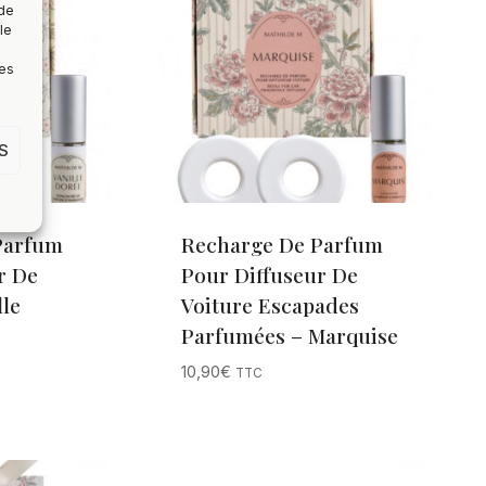
 de
le
nes
S
Parfum
Recharge De Parfum
r De
Pour Diffuseur De
lle
Voiture Escapades
Parfumées – Marquise
10,90
€
TTC