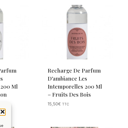
Parfum
Recharge De Parfum
s
D’ambiance Les
 200 Ml
Intemporelles 200 Ml
ton
– Fruits Des Bois
15,50
€
TTC
que