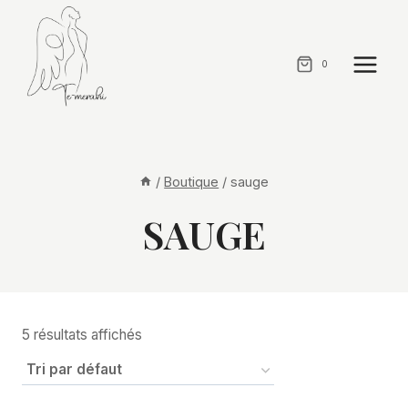
Aller
au
contenu
0
/
Boutique
/
sauge
SAUGE
5 résultats affichés