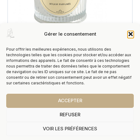
Gérer le consentement
Croquant et addictif, découvrez Vanille
Dorée, un parfum chaleureux qui dévoile un
Pour offrir les meilleures expériences, nous utilisons des
technologies telles que les cookies pour stocker et/ou accéder aux
accord floral d’orchidée relevé d’une exquise
informations des appareils. Le fait de consentir à ces technologies
nous permettra de traiter des données telles que le comportement
pointe salée. En son cœur, la crème de
de navigation ou les ID uniques sur ce site. Le fait de ne pas
vanille fusionne avec la fondante fève tonka.
consentir ou de retirer son consentement peut avoir un effet négatif
sur certaines caractéristiques et fonctions.
Véritable objet de décoration, cette bougie
Les Intemporelles parfume agréablement à
ACCEPTER
chaud comme à froid. Son écrin de verre
REFUSER
côtelé est coiffé d’un élégant couvercle en
plâtre réalisé à la main et marqué du sceau
VOIR LES PRÉFÉRENCES
Mathilde M. Elle possède une mèche 100%