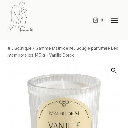
Aller
au
contenu
0
/
Boutique
/
Gamme Mathilde M
/
Bougie parfumée Les
Intemporelles 145 g – Vanille Dorée