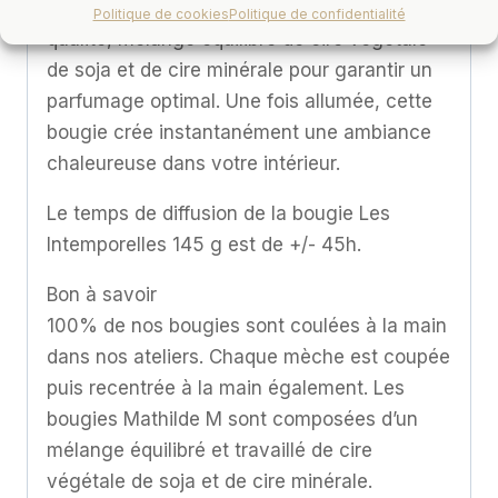
coton et est composée d’une cire de haute
Politique de cookies
Politique de confidentialité
qualité, mélange équilibré de cire végétale
de soja et de cire minérale pour garantir un
parfumage optimal. Une fois allumée, cette
bougie crée instantanément une ambiance
chaleureuse dans votre intérieur.
Le temps de diffusion de la bougie Les
Intemporelles 145 g est de +/- 45h.
Bon à savoir
100% de nos bougies sont coulées à la main
dans nos ateliers. Chaque mèche est coupée
puis recentrée à la main également. Les
bougies Mathilde M sont composées d’un
mélange équilibré et travaillé de cire
végétale de soja et de cire minérale.