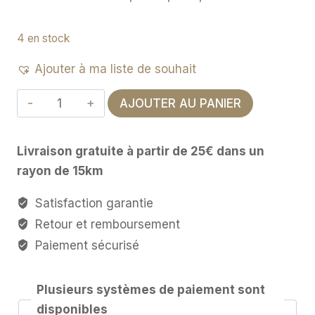
4 en stock
Ajouter à ma liste de souhait
quantité
AJOUTER AU PANIER
de
Bougie
Livraison gratuite à partir de 25€ dans un
parfumée
rayon de 15km
Les
Intemporelles
Satisfaction garantie
145
Retour et remboursement
g
Paiement sécurisé
-
Vanille
Plusieurs systèmes de paiement sont
Dorée
disponibles