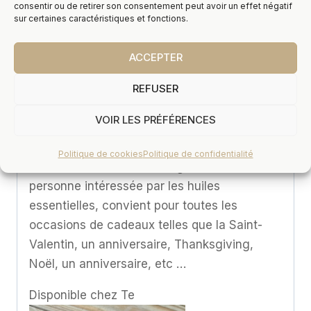
consentir ou de retirer son consentement peut avoir un effet négatif
sentez fatigué ou irrité au travail, porter ce
sur certaines caractéristiques et fonctions.
bracelet d’aromathérapie vous fera vous
sentir détendu et heureux physiquement et
ACCEPTER
mentalement tout en ajoutant du
tempérament et du style
REFUSER
🙏Cadeau chaleureux : le bracelet
VOIR LES PRÉFÉRENCES
d’aromathérapie est un cadeau chaleureux
pour les mères, les épouses, les grands-
Politique de cookies
Politique de confidentialité
mères, les amies, les collègues ou toute
personne intéressée par les huiles
essentielles, convient pour toutes les
occasions de cadeaux telles que la Saint-
Valentin, un anniversaire, Thanksgiving,
Noël, un anniversaire, etc …
Disponible chez Te