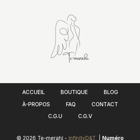
ACCUEIL
BOUTIQUE
BLOG
À-PROPOS
FAQ
CONTACT
C.G.U
C.G.V
© 2026 Te-merahi -
infinityD&T
|
Numéro