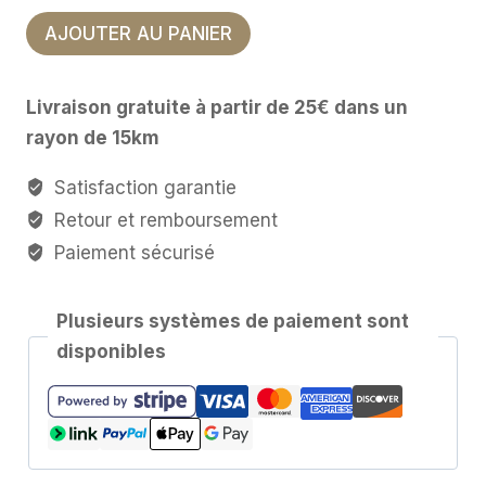
quantité
AJOUTER AU PANIER
de
Brûleur
Livraison gratuite à partir de 25€ dans un
à
rayon de 15km
Huile
-
Satisfaction garantie
Oiseaux
Retour et remboursement
et
Paiement sécurisé
Fleurs
Plusieurs systèmes de paiement sont
disponibles