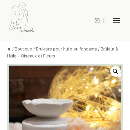
Aller
au
contenu
0
/
Boutique
/
Bruleurs pour huile ou fondants
/
Brûleur à
Huile – Oiseaux et Fleurs