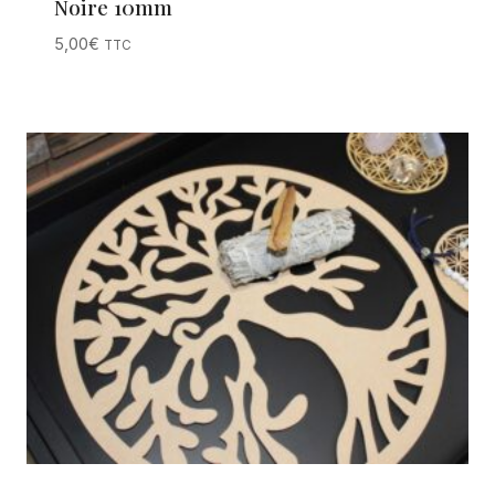
Noire 10mm
5,00
€
TTC