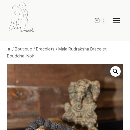
Aller
au
contenu
0
/
Boutique
/
Bracelets
/
Mala Rudraksha Bracelet
Bouddha-Noir