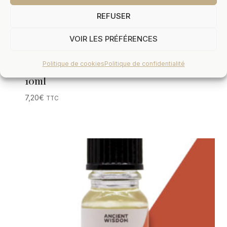
REFUSER
VOIR LES PRÉFÉRENCES
Politique de cookies
Politique de confidentialité
Menthe Poivrée – Huile Essentielle
10ml
7,20
€
TTC