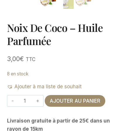
Noix De Coco – Huile
Parfumée
3,00
€
TTC
8 en stock
Ajouter à ma liste de souhait
quantité
AJOUTER AU PANIER
de
Noix
Livraison gratuite à partir de 25€ dans un
de
rayon de 15km