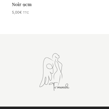
Noir 9cm
5,00
€
TTC