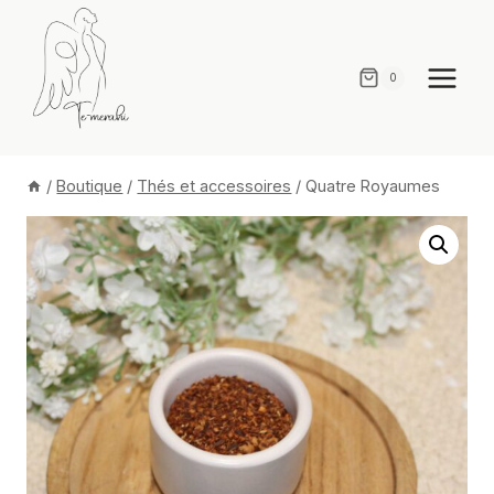
Aller
au
contenu
0
/
Boutique
/
Thés et accessoires
/
Quatre Royaumes