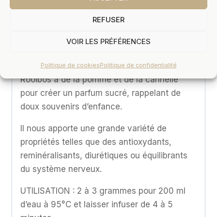
de théine, elle est donc idéale pour une
consommation à tout moment de la journée
REFUSER
ou pour ceux qui souffrent d’hypertension.
VOIR LES PRÉFÉRENCES
Nos Maîtres de thé ont savamment
sélectionné et mélangé notre meilleur
Politique de cookies
Politique de confidentialité
Rooibos à de la pomme et de la cannelle
pour créer un parfum sucré, rappelant de
doux souvenirs d’enfance.
Il nous apporte une grande variété de
propriétés telles que des antioxydants,
reminéralisants, diurétiques ou équilibrants
du système nerveux.
UTILISATION : 2 à 3 grammes pour 200 ml
d’eau à 95°C et laisser infuser de 4 à 5