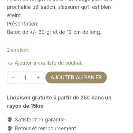
prochaine utilisation, s’assurer qu’il est bien
éteint.
Présentation:
Bâton de +/- 30 gr et de 10 cm de long.
2 en stock
Ajouter à ma liste de souhait
quantité
AJOUTER AU PANIER
de
Sauge
Livraison gratuite à partir de 25€ dans un
Blanche
rayon de 15km
'Positive
Vibes'
Satisfaction garantie
30g
Retour et remboursement