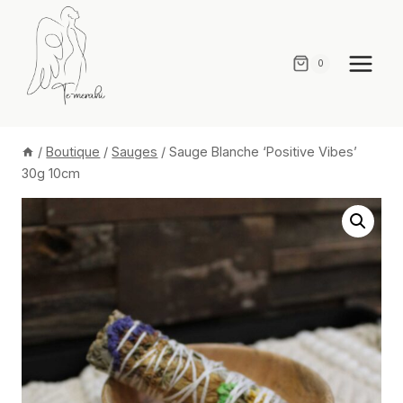
Aller
au
contenu
0
/
Boutique
/
Sauges
/
Sauge Blanche ‘Positive Vibes’
30g 10cm