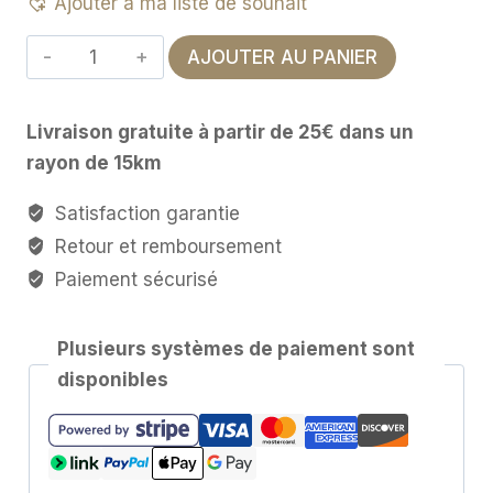
Ajouter à ma liste de souhait
quantité
AJOUTER AU PANIER
de
Porte-
Livraison gratuite à partir de 25€ dans un
encens
rayon de 15km
Satisfaction garantie
Retour et remboursement
Paiement sécurisé
Plusieurs systèmes de paiement sont
disponibles